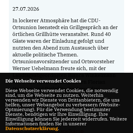
27.07.2026
In lockerer Atmosphäre hat die CDU-
Ortsunion Isenstedt ein Grillgespräch an der
örtlichen Grillhütte veranstaltet. Rund 40
Gäste waren der Einladung gefolgt und
nutzten den Abend zum Austausch über
aktuelle politische Themen.
Ortsunionsvorsitzender und Ortsvorsteher
Werner Uehelmann freute sich, mit der
Landtagsabgeordneten Bianca Winkelmann
Die Webseite verwendet Cookies
sowie den Kreistagsmitgliedern Florian
Hemann und Detlef Beckschewe drei
Diese Webseite verwendet Cookies, die notwendig
sind, um die Webseite zu nutzen. Weiterhin
Ehrengäste begrüßen zu können.
verwenden wir Dienste von Drittanbietern, die uns
helfen, unser Webangebot zu verbessern (Website-
Optmierung). Für die Verwendung bestimmter
Dienste, benötigen wir Ihre Einwilligung. Ihre
Einwilligung können Sie jederzeit widerrufen. Weitere
Informationen finden Sie in unserer
Quelle:
Datenschutzerklärung
.
CDU Stadtverband Espelkamp