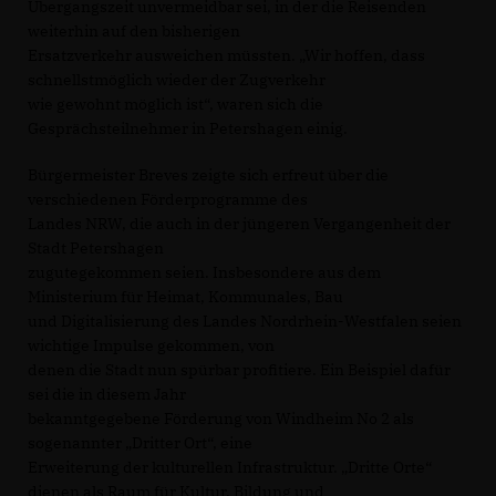
Übergangszeit unvermeidbar sei, in der die Reisenden
weiterhin auf den bisherigen
Ersatzverkehr ausweichen müssten. „Wir hoffen, dass
schnellstmöglich wieder der Zugverkehr
wie gewohnt möglich ist“, waren sich die
Gesprächsteilnehmer in Petershagen einig.
Bürgermeister Breves zeigte sich erfreut über die
verschiedenen Förderprogramme des
Landes NRW, die auch in der jüngeren Vergangenheit der
Stadt Petershagen
zugutegekommen seien. Insbesondere aus dem
Ministerium für Heimat, Kommunales, Bau
und Digitalisierung des Landes Nordrhein-Westfalen seien
wichtige Impulse gekommen, von
denen die Stadt nun spürbar profitiere. Ein Beispiel dafür
sei die in diesem Jahr
bekanntgegebene Förderung von Windheim No 2 als
sogenannter „Dritter Ort“, eine
Erweiterung der kulturellen Infrastruktur. „Dritte Orte“
dienen als Raum für Kultur, Bildung und