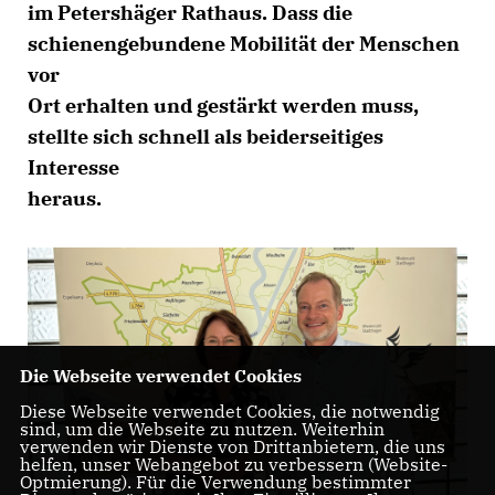
im Petershäger Rathaus. Dass die
schienengebundene Mobilität der Menschen
vor
Ort erhalten und gestärkt werden muss,
stellte sich schnell als beiderseitiges
Interesse
heraus.
Die Webseite verwendet Cookies
Diese Webseite verwendet Cookies, die notwendig
sind, um die Webseite zu nutzen. Weiterhin
verwenden wir Dienste von Drittanbietern, die uns
helfen, unser Webangebot zu verbessern (Website-
Optmierung). Für die Verwendung bestimmter