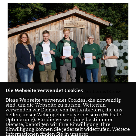
Die Webseite verwendet Cookies
Bianca Winkelmann MdL und Martina Vortherms (Kreis-
Umweltamt) haben die drei bestplatzierten Imker
Diese Webseite verwendet Cookies, die notwendig
sind, um die Webseite zu nutzen. Weiterhin
ausgezeichnet.
verwenden wir Dienste von Drittanbietern, die uns
helfen, unser Webangebot zu verbessern (Website-
Optmierung). Für die Verwendung bestimmter
Dienste, benötigen wir Ihre Einwilligung. Ihre
Alle 70 Vereinsmitglieder aus dem Mühlenkreis und
Einwilligung können Sie jederzeit widerrufen. Weitere
darüber hinaus erhielten dabei die Gelegenheit, ihre
Informationen finden Sie in unserer